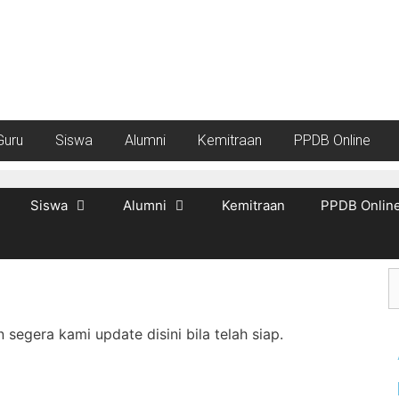
Guru
Siswa
Alumni
Kemitraan
PPDB Online
Siswa
Alumni
Kemitraan
PPDB Onlin
segera kami update disini bila telah siap.